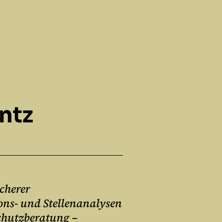
ntz
icherer
ons- und Stellenanalysen
schutzberatung –